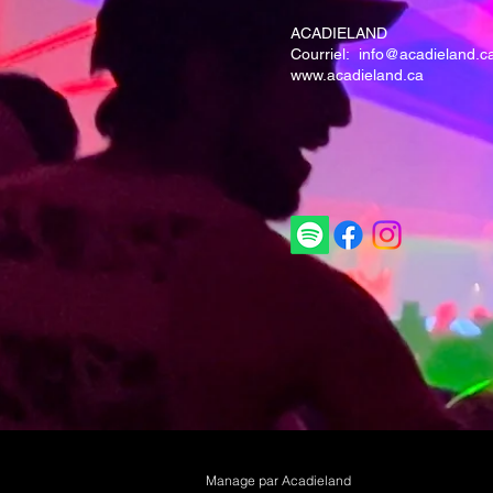
ACADIELAND
Courriel: info@acadieland.c
www.acadieland.ca
Manage par Acadieland